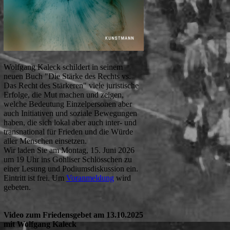
Wolfgang Kaleck schildert in seinem
neuen Buch "Die Stärke des Rechts vs.
Das Recht des Stärkeren" viele juristische
Erfolge, die Mut machen und zeigen,
welche Bedeutung Einzelpersonen aber
auch Initiativen und soziale Bewegungen
haben, die sich lokal aber auch inter- und
transnational für Frieden und die Würde
aller Menschen einsetzen.
Wir laden Sie am Montag, 15. Juni 2026
um 19 Uhr ins Gohliser Schlösschen zu
einer Lesung und Podiumsdiskussion ein.
Eintritt ist frei. Um
Voranmeldung
wird
gebeten.
Video zum Friedensgebet am 13.10.2025
mit Wolfgang Kaleck