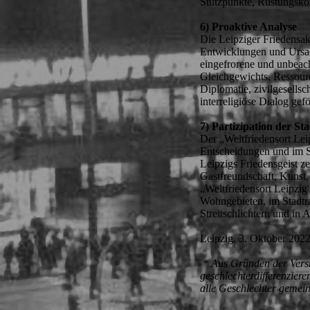
Stützpunkte, Rüstungskonz
6) Proaktive Analyse
Die Leipziger Friedensak
Entwicklungen und Ursach
eingefrorene und unbeach
Gleichgewichts, Ressour
Diplomatie, zivilgesellsc
interreligiöse Dialog gef
7) Partizipation der St
Der „Weltfriedensort Leip
Entscheidungen und im Sta
Leipzigs Friedensgeist ze
Gastfreundschaft, Kunst,
„Weltfriedensort Leipzig“
Wohngebieten, im Stadtra
Streitschlichtern und in 
Leipzig, 3. Oktober 202
* Aus Gründen der Verstä
geschlechterdifferenziere
alle Geschlechter gemein