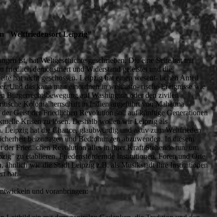
m "Weltfriedensort Leipzig"
gen ist, hat Weltgeschichte geschrieben. Die eine Seite hat mit
 friedlich demonstriert und Widerstand geleistet und die
ite hat nicht geschossen. Leipzig hat einen wesent- lichen Anteil
er. Und das kann man einordnen in welthisto- rische Ereignisse wie
n Bürgerrechtsbewegung auf Washington oder den zivilen
itische Kolonialherrschaft in Indien angeführt von Mahatma
der Geist der Friedlichen Revolution soll auf künftige Generationen
ktuelle Krisen zu lösen. Deshalb wollen wir Leipzig als
en. Leipzig hat die Chance, glaubwürdig und aktiv zum Weltfrieden
 Sicherheit beizutragen und Bedrohungen abzuwenden. In diesem
adt der Friedlichen Revolution alles in ihrer Kraft Stehende tun, um
zig” zu etablieren. Friedensfördernde Institutionen, Foren und Orte
, ähnlich wie die Stadt Leipzig z.B. als Musikstadt ihre Institutionen
rt hat.
ntwickeln und voranbringen: