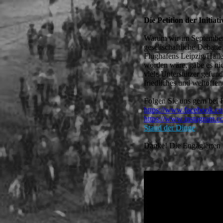
Die Petition der Initiati
Warum wir im September 2
gesellschaftliche Debatt
Flughafens Leipzig/Halle
worden wäre, gäbe es nic
viele Unterstützer gefun
friedliches und weltoffen
Folgen Sie uns gern bei 
https://www.facebook.com/
https://www.instagram.com
Stand der Dinge
Danke! Die Engagierten v