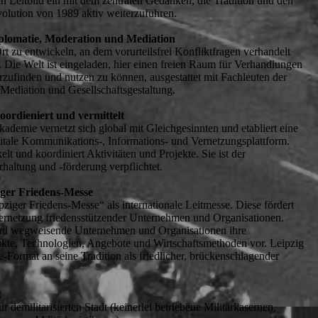
in Leitbild ein mit dem zentralen Gedanken, die Tradition und den
volution von 1989 aktiv weiterzuführen.
iplomatie, Moderation und Mediation
 Ort zu entwickeln, an dem vorurteilsfrei Konfliktfragen verhandelt
. Die Welt ist eingeladen, hier einen freien Raum für Verhandlungen
zufinden und nutzen zu können, ausgestattet mit Fachleuten der
Mediation und Gesellschaftsgestaltung.
oordieniert und vermittelt
kademie vernetzt sich global mit Gleichgesinnten und etabliert eine
itale Kommunikations-, Informations- und Vernetzungsplattform.
lt und koordiniert Aktivitäten und Projekte. Sie ist der
rhaltung und -förderung verpflichtet.
iger Friedens-Messe
ipziger Friedens-Messe“ als internationale Leitmesse. Diese fördert
ernetzung friedensstützender Unternehmen und Organisationen.
 und wegweisende Unternehmen und Organisationen ihre
ukte, Technologien, Angebote und Wirtschaftsmethoden vor. Leipzig
-Format an seine Tradition als friedlicher, brückenschlagender
t
r demilitarisierten Stadt (keinerlei betriebene Militärkasernen,