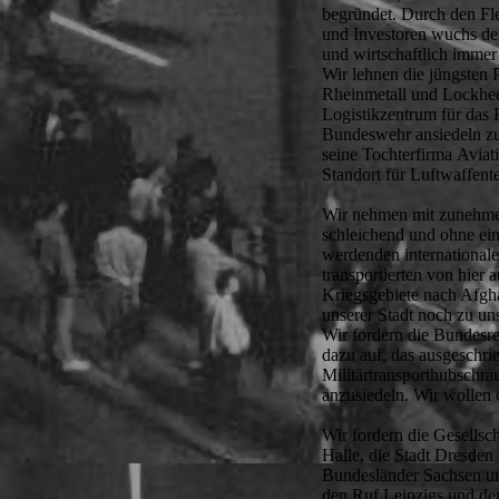
begründet. Durch den Fle
und Investoren wuchs de
und wirtschaftlich immer
Wir lehnen die jüngsten
Rheinmetall und Lockhee
Logistikzentrum für das 
Bundeswehr ansiedeln zu
seine Tochterfirma Aviat
Standort für Luftwaffente
Wir nehmen mit zunehmen
schleichend und ohne ein
werdenden internationale
transportierten von hier
Kriegsgebiete nach Afgha
unserer Stadt noch zu un
Wir fordern die Bundesr
dazu auf, das ausgeschri
Militärtransporthubschr
anzusiedeln. Wir wollen e
Wir fordern die Gesellsch
Halle, die Stadt Dresden
Bundesländer Sachsen un
den Ruf Leipzigs und de