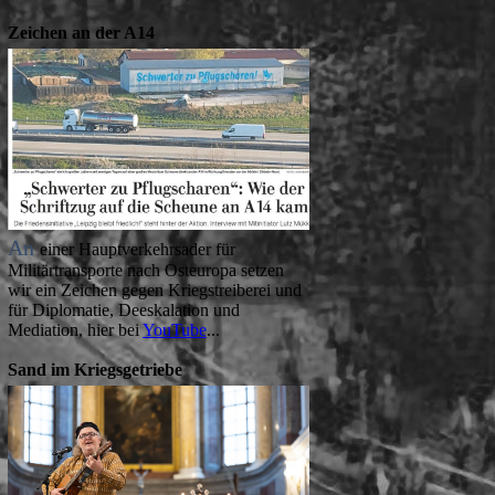
Zeichen an der A14
An
einer Hauptverkehrsader für
Militärtransporte nach Osteuropa setzen
wir ein Zeichen gegen Kriegstreiberei und
für Diplomatie, Deeskalation und
Mediation, hier bei
YouTube
...
Sand im Kriegsgetriebe