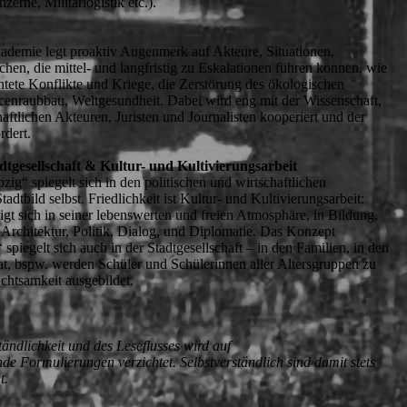
erne, Militärlogistik etc.).
ademie legt proaktiv Augenmerk auf Akteure, Situationen,
en, die mittel- und langfristig zu Eskalationen führen können, wie
tete Konflikte und Kriege, die Zerstörung des ökologischen
cenraubbau, Weltgesundheit. Dabei wird eng mit der Wissenschaft,
haftlichen Akteuren, Juristen und Journalisten kooperiert und der
ördert.
adtgesellschaft & Kultur- und Kultivierungsarbeit
zig“ spiegelt sich in den politischen und wirtschaftlichen
dtbild selbst. Friedlichkeit ist Kultur- und Kultivierungsarbeit:
igt sich in seiner lebenswerten und freien Atmosphäre, in Bildung,
 Architektur, Politik, Dialog, und Diplomatie. Das Konzept
 spiegelt sich auch in der Stadtgesellschaft – in den Familien, in den
t, bspw. werden Schüler und Schülerinnen aller Altersgruppen zu
Achtsamkeit ausgebildet.
2
ndlichkeit und des Leseflusses wird auf
nde Formulierungen verzichtet. Selbstverständlich sind damit stets
t.