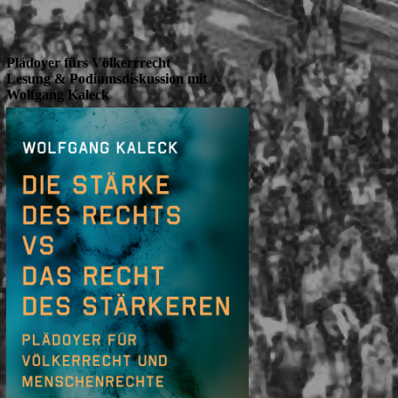
Plädoyer fürs Völkerrrecht
Lesung & Podiumsdiskussion mit
Wolfgang Kaleck