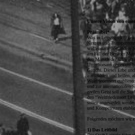
Unsere Vision von eine
Präambel*
Was in Leipzig 1989 gelun
Kerzen und Transparenten
waffenstarrende andere Se
am Fall der Berliner Mau
den Marsch der schwarze
Ungehorsam gegen die br
Gandhi. Dieses Erbe und 
ausstrahlen und helfen, a
Weltfriedensort etablier
und zur internationalen
zivilen Geist soll die St
den “Weltfriedensort Leip
sollen angesiedelt werden
und Kompetenzen etablie
Folgendes möchten wir e
1) Das Leitbild