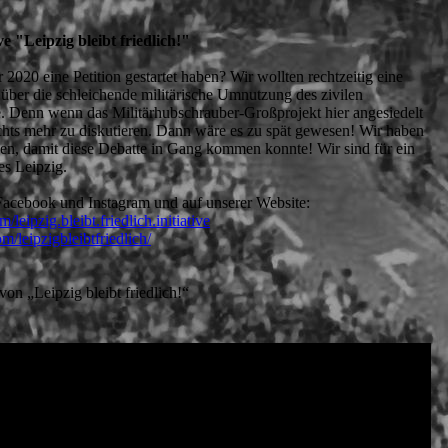
ve "Leipzig bleibt friedlich!"
020 eine Petition gestartet haben? Wir wollten rechtzeitig eine
e über die schleichende militärische Umnutzung des zivilen
. Denn wenn das Militärhubschrauber-Großprojekt hier angesiedelt
hts mehr zu diskutieren. Dann wäre es zu spät gewesen! Wir haben
den, damit diese Debatte in Gang kommen konnte! Wir sind für ein
es Leipzig.
Facebook und Instagram und auf unserer Website:
leipzig.bleibt.friedlich.initiative
/leipzigbleibtfriedlich/
on „Leipzig bleibt friedlich!“