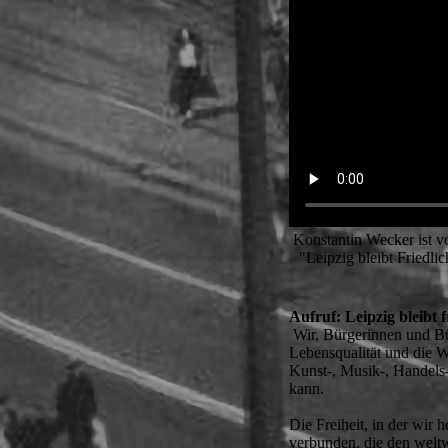
Konstantin Wecker ist v
"Leipzig bleibt Friedli
Aufruf: Leipzig bleibt f
Wir, Bürgerinnen und Bü
Lebensqualität und die We
Kunst-, Musik-, Handels-
kann.
Die Freiheit, in der wir 
verbunden, die den weltw