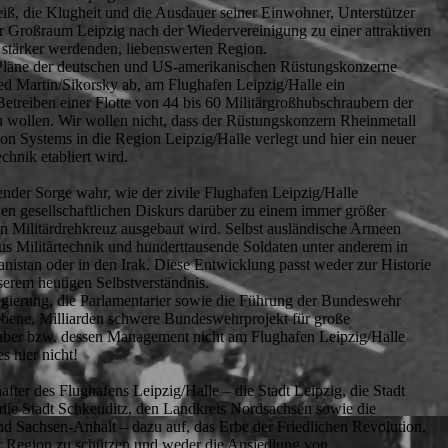
iß, die Klugheit und die Ausdauer seiner Einwohner, Unterstützer
r Großraum Leipzig nach der Wiedervereinigung zu einer attraktiven
 stärker werdenden, liebenswerten Region.
 Pläne der deutschen und US-amerikanischen Rüstungskonzerne
d Martin/Sikorsky ab, am Flughafen Leipzig/Halle ein
Betreiben einer Flotte von 44 bis 60 Militärgroßhubschraubern der
 wollen. Wir wollen nicht, dass der Rüstungskonzern Rheinmetall
ion Systems in die Region Leipzig/Halle verlegt und hier ein neuer
chnik etabliert wird.
der Sorge wahr, wie der zivile Flughafen Leipzig/Halle
en gesellschaftlichen Diskurs darüber zu einem immer größer
n Militärdrehkreuz ausgebaut wird. Selbst ausländische Armeen
 aus Militärtechnik und hunderttausende Soldaten unter anderem in
nistan oder in den Irak. Diese Entwicklung passt weder zur Historie
serem heutigen Selbstverständnis.
egierung, die Parlamentarier sowie die Führung der Bundeswehr
ebene, Milliarden schwere Bundeswehrprojekt für große
auber bzw. dessen Management nicht am Flughafen Leipzig/Halle
s hier nicht!
after des Flughafens Leipzig/Halle – die Stadt Leipzig, die Stadt
 die Stadt Schkeuditz, den Landkreis Nordsachsen sowie die
d Sachsen-Anhalt – dazu auf, das Erbe der Friedlichen Revolution,
r Region zu schützen und weder die Ansiedlung von