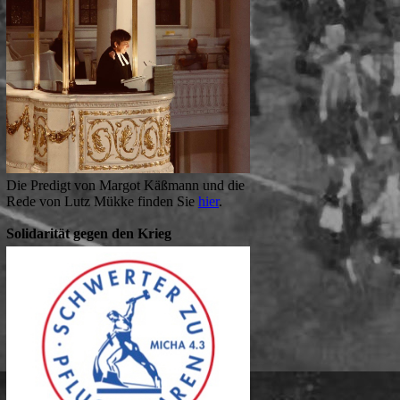
Die Predigt von Margot Käßmann und die
Rede von Lutz Mükke finden Sie
hier
.
Solidarität gegen den Krieg