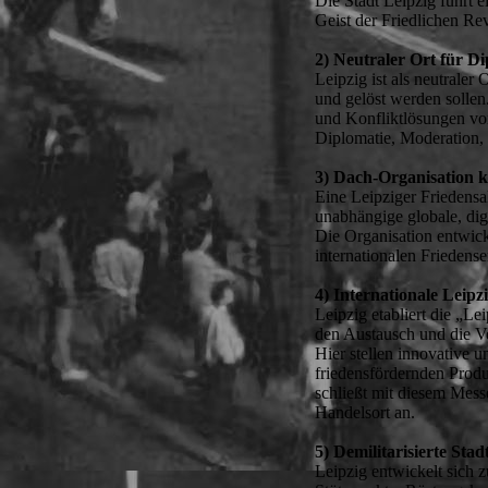
Die Stadt Leipzig führt e
Geist der Friedlichen Re
2) Neutraler Ort für D
Leipzig ist als neutraler
und gelöst werden sollen
und Konfliktlösungen vor
Diplomatie, Moderation, 
3) Dach-Organisation k
Eine Leipziger Friedensa
unabhängige globale, dig
Die Organisation entwicke
internationalen Friedense
4) Internationale Leipz
Leipzig etabliert die „Le
den Austausch und die V
Hier stellen innovative
friedensfördernden Prod
schließt mit diesem Messe
Handelsort an.
5) Demilitarisierte Stad
Leipzig entwickelt sich zu