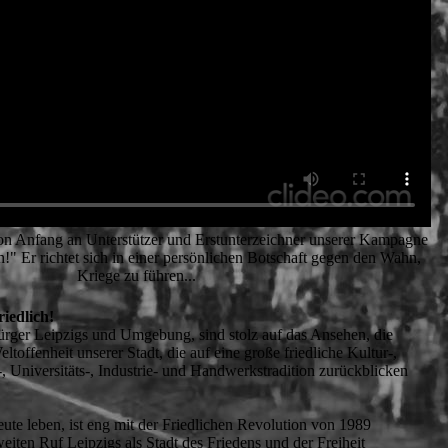
on Anfang an Unterstützer und Erstunterzeichner unserer Kampagne
ch!" Er richtet sich in einer persönlichen Botschaft gegen den Wahn,
Kriege zu führen...
riedlich!
rger Leipzigs und Umgebung, sind stolz auf das Ansehen, die
ltoffenheit unserer Stadt, die auf eine große friedliche Kultur-,
, Universitäts-, Industrie- und Handwerkstradition zurückblicken
heute leben, ist eng mit der Friedlichen Revolution von 1989
eiten Ruf Leipzigs als Stadt des Friedens und der Freiheit